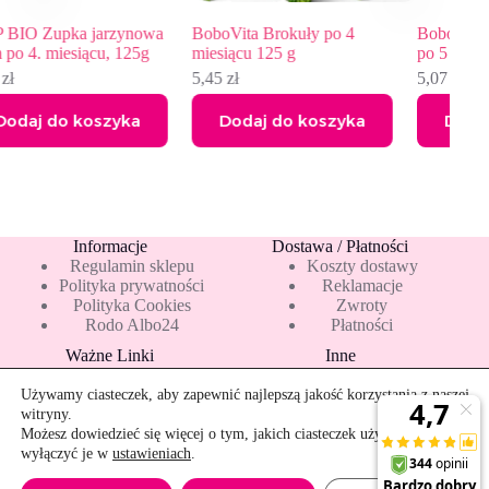
nowa
BoboVita Brokuły po 4
BoboVita Warzywa z indyki
25g
miesiącu 125 g
po 5 miesiącu 125 g
5,45
zł
5,07
zł
a
Dodaj do koszyka
Dodaj do koszyka
Informacje
Dostawa / Płatności
Regulamin sklepu
Koszty dostawy
Polityka prywatności
Reklamacje
Polityka Cookies
Zwroty
Rodo Albo24
Płatności
Ważne Linki
Inne
Blog
Pakiety 10 mleka
Nowości
Mapa strony
Używamy ciasteczek, aby zapewnić najlepszą jakość korzystania z naszej
Promocje
Rekomendowane
witryny.
Bestsellery
Kontakt
Możesz dowiedzieć się więcej o tym, jakich ciasteczek używamy, lub
wyłączyć je w
ustawieniach
.
Szybkie zwroty