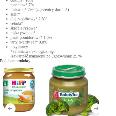
cukinia* 10%
marchew* 7%
makaron* 7%¹ (z pszenicy durum*)
seler*
olej rzepakowy* 2,8%
cebula*
skrobia ryżowa*
mąka pszenna*
pasta pomidorowa* 1,0%
tarty twardy ser* 0,8%
przyprawy
*z rolnictwa ekologicznego
¹zawartość makaronu po ugotowaniu: 25 %
Podobne produkty