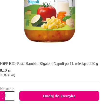
HiPP BIO Pasta Bambini Rigatoni Napoli po 11. miesiącu 220 g
8,10
zł
36,82
zł
/
kg
Na stanie
ilość
Dodaj do koszyka
HiPP
BIO
A
Pasta
l