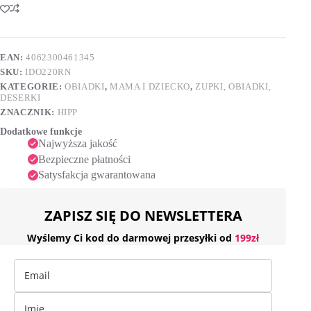
Bambini
t
Rigatoni
e
Napoli
r
po
n
11.
EAN:
4062300461345
a
miesiącu
SKU:
IDO220RN
t
220
i
g
KATEGORIE:
OBIADKI
,
MAMA I DZIECKO
,
ZUPKI, OBIADKI,
v
DESERKI
e
ZNACZNIK:
HIPP
:
Dodatkowe funkcje
Najwyższa jakość
Bezpieczne płatności
Satysfakcja gwarantowana
ZAPISZ SIĘ DO NEWSLETTERA
Wyślemy Ci kod do darmowej przesyłki od
199zł